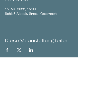
15. Mai 2022, 15:00
Schloß Albeck, Sirnitz, Österreich
Diese Veranstaltung teilen
back to Concerts
© 2026 by Franziska Pietsch
Contact
-
Sitemap
-
Datenschutz