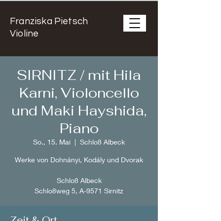
Franziska Pietsch
Violine
SIRNITZ / mit Hila
Karni, Violoncello
und Maki Hayshida,
Piano
So., 15. Mai
  |  
Schloß Albeck
Werke von Dohnányi, Kodály und Dvorak
Schloß Albeck
Schloßweg 5, A-9571 Sirnitz
Zeit & Ort