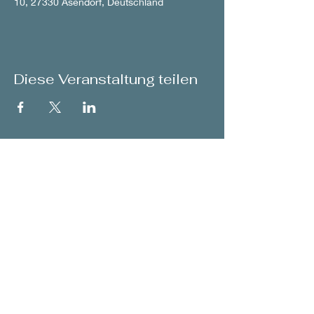
10, 27330 Asendorf, Deutschland
Diese Veranstaltung teilen
back to Concerts
© 2026 by Franziska Pietsch
Contact
-
Sitemap
-
Datenschutz
Webdesign:
www.nasrahnefer.art