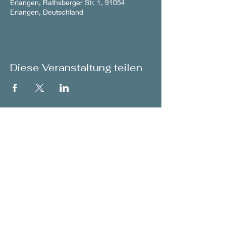
Erlangen, Rathsberger Str. 1, 91054
Erlangen, Deutschland
Diese Veranstaltung teilen
back to Concerts
© 2026 by Franziska Pietsch
Contact
-
Sitemap
-
Datenschutz
Webdesign: