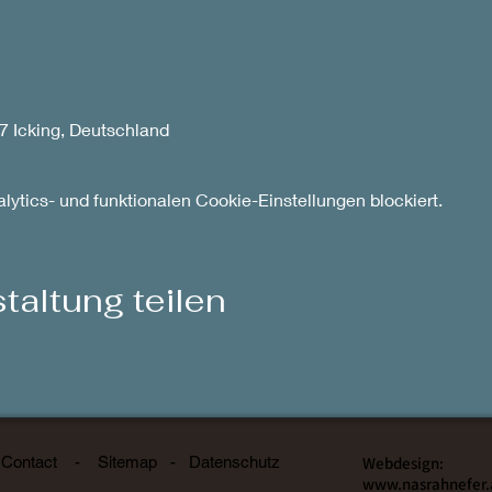
57 Icking, Deutschland
ytics- und funktionalen Cookie-Einstellungen blockiert.
taltung teilen
Contact
-
Sitemap
-
Datenschutz
Webdesign:
www.nasrahnefer.