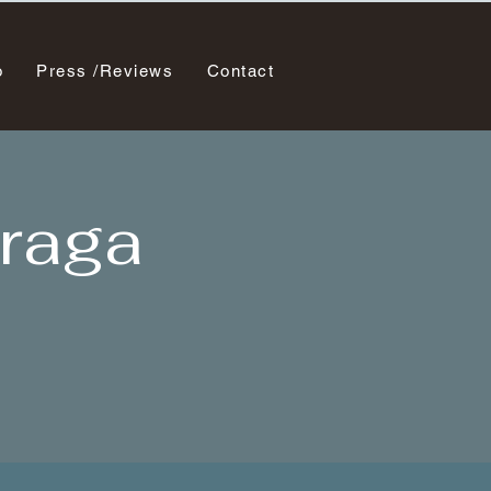
o
Press /Reviews
Contact
raga