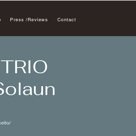
o
Press /Reviews
Contact
 TRIO
Solaun
cello/